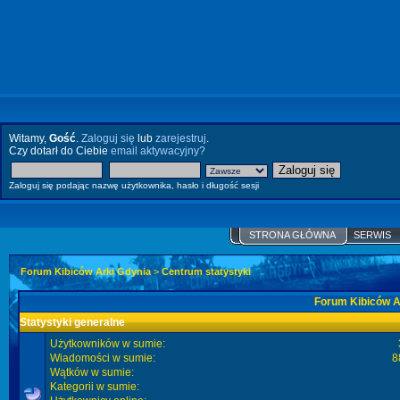
Witamy,
Gość
.
Zaloguj się
lub
zarejestruj
.
Czy dotarł do Ciebie
email aktywacyjny?
Zaloguj się podając nazwę użytkownika, hasło i długość sesji
STRONA GŁÓWNA
SERWIS
Forum Kibiców Arki Gdynia
>
Centrum statystyki
Forum Kibiców Ar
Statystyki generalne
Użytkowników w sumie:
Wiadomości w sumie:
8
Wątków w sumie:
Kategorii w sumie: