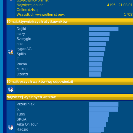
Użytkownicy online:
Najwięcej online:
4195 - 21:08 01
Online dzisiaj:
Wszystkich wyświetleń strony:
1703
10 najaktywniejszych użytkowników
Dejfid
stazy
Szczygło
niko
cyganAG
Spilih
O
Pucha
glus00
Dzonzi
10 najlepszych wątków (wg odpowiedzi)
Najwięcej wysłanych wątków
Przekliniak
S.
TB99
SKGA
Arka On Tour
Radzio