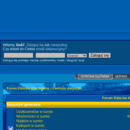
Witamy,
Gość
.
Zaloguj się
lub
zarejestruj
.
Czy dotarł do Ciebie
email aktywacyjny?
Zaloguj się podając nazwę użytkownika, hasło i długość sesji
STRONA GŁÓWNA
SERWIS
Forum Kibiców Arki Gdynia
>
Centrum statystyki
Forum Kibiców Ar
Statystyki generalne
Użytkowników w sumie:
Wiadomości w sumie:
8
Wątków w sumie:
Kategorii w sumie: