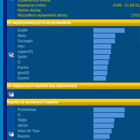
Użytkownicy online:
Najwięcej online:
4195 - 21:08 01
Online dzisiaj:
Wszystkich wyświetleń strony:
1703
10 najaktywniejszych użytkowników
Dejfid
stazy
Szczygło
niko
cyganAG
Spilih
O
Pucha
glus00
Dzonzi
10 najlepszych wątków (wg odpowiedzi)
Najwięcej wysłanych wątków
Przekliniak
S.
TB99
SKGA
Arka On Tour
Radzio