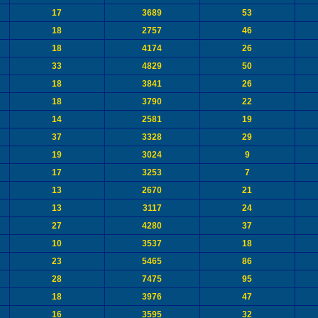
17
3689
53
18
2757
46
18
4174
26
33
4829
50
18
3841
26
18
3790
22
14
2581
19
37
3328
29
19
3024
9
17
3253
7
13
2670
21
13
3117
24
27
4280
37
10
3537
18
23
5465
86
28
7475
95
18
3976
47
16
3595
32