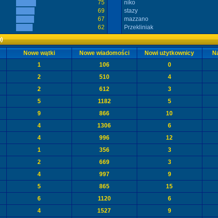
75
niko
69
stazy
67
mazzano
62
Przekliniak
)
Nowe wątki
Nowe wiadomości
Nowi użytkownicy
Na
1
106
0
2
510
4
2
612
3
5
1182
5
9
866
10
4
1306
6
4
996
12
1
356
3
2
669
3
4
997
9
5
865
15
6
1120
6
4
1527
9