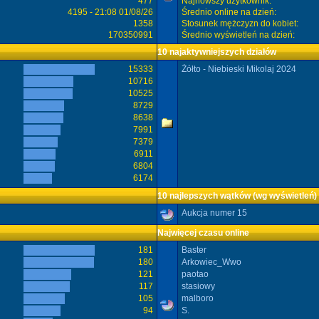
477
Najnowszy użytkownik:
4195 - 21:08 01/08/26
Średnio online na dzień:
1358
Stosunek mężczyzn do kobiet:
170350991
Średnio wyświetleń na dzień:
10 najaktywniejszych działów
15333
Żółto - Niebieski Mikolaj 2024
10716
10525
8729
8638
7991
7379
6911
6804
6174
10 najlepszych wątków (wg wyświetleń)
Aukcja numer 15
Najwięcej czasu online
181
Baster
180
Arkowiec_Wwo
121
paotao
117
stasiowy
105
malboro
94
S.