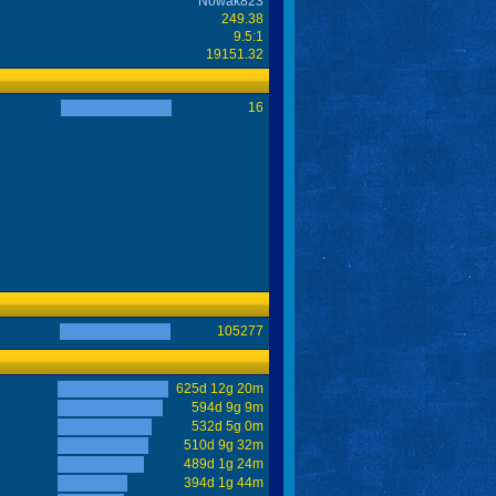
Nowak823
249.38
9.5:1
19151.32
16
105277
625d 12g 20m
594d 9g 9m
532d 5g 0m
510d 9g 32m
489d 1g 24m
394d 1g 44m