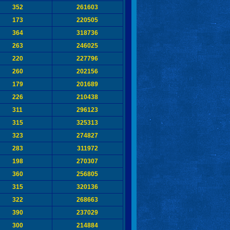
352
261603
173
220505
364
318736
263
246025
220
227796
260
202156
179
201689
226
210438
311
296123
315
325313
323
274827
283
311972
198
270307
360
256805
315
320136
322
268663
390
237029
300
214884