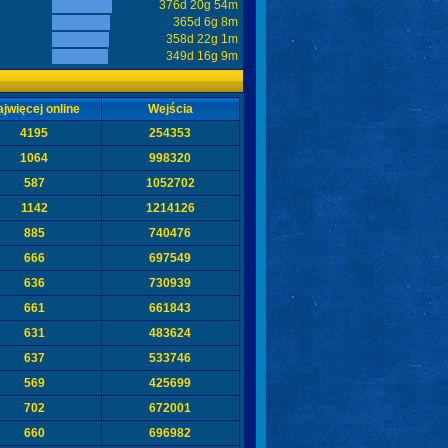
376d 20g 54m
365d 6g 8m
358d 22g 1m
349d 16g 9m
jwięcej online
Wejścia
4195
254353
1064
998320
587
1052702
1142
1214126
885
740476
666
697549
636
730939
661
661843
631
483624
637
533746
569
425699
702
672001
660
696982