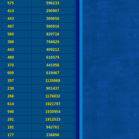
575
596233
414
290907
443
369650
497
580916
560
820716
388
768829
443
409212
489
616579
370
441056
609
619467
357
1135969
230
901437
266
1176832
614
1921797
590
1930954
291
1912533
191
942761
177
236856