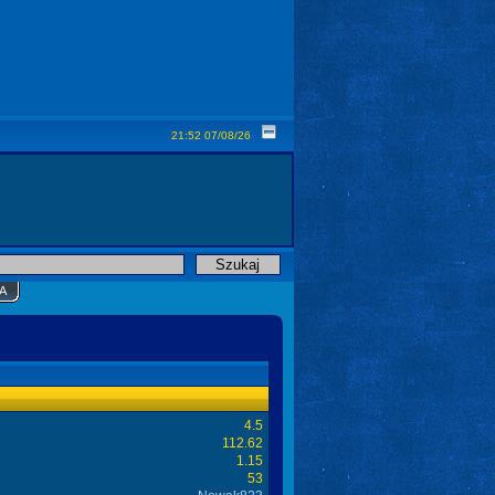
21:52 07/08/26
A
4.5
112.62
1.15
53