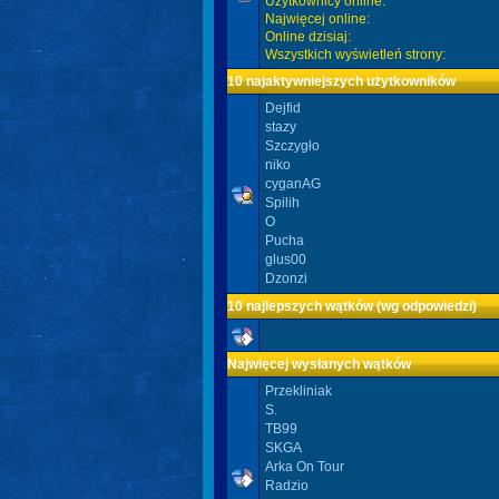
Użytkownicy online:
Najwięcej online:
Online dzisiaj:
Wszystkich wyświetleń strony:
10 najaktywniejszych użytkowników
Dejfid
stazy
Szczygło
niko
cyganAG
Spilih
O
Pucha
glus00
Dzonzi
10 najlepszych wątków (wg odpowiedzi)
Najwięcej wysłanych wątków
Przekliniak
S.
TB99
SKGA
Arka On Tour
Radzio