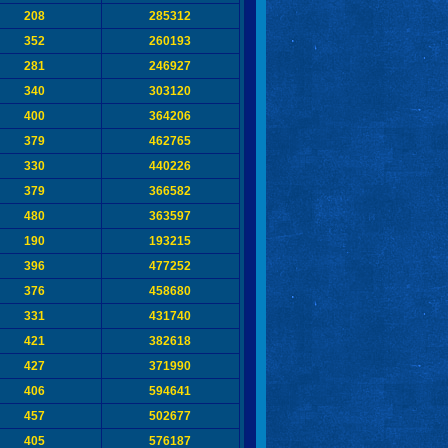
208
285312
352
260193
281
246927
340
303120
400
364206
379
462765
330
440226
379
366582
480
363597
190
193215
396
477252
376
458680
331
431740
421
382618
427
371990
406
594641
457
502677
405
576187