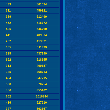
433
561024
311
459821
389
612499
452
716772
425
546760
411
489334
262
413821
355
411829
385
437199
662
518155
313
409157
335
468713
404
647715
368
570754
456
855102
662
1016844
436
527610
387
563167