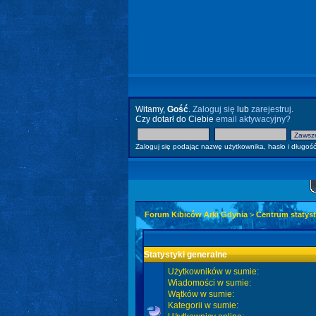
Witamy,
Gość
.
Zaloguj się
lub
zarejestruj
.
Czy dotarł do Ciebie
email aktywacyjny?
Zaloguj się podając nazwę użytkownika, hasło i długość
Forum Kibiców Arki Gdynia
>
Centrum statyst
Statystyki generalne
Użytkowników w sumie:
Wiadomości w sumie:
Wątków w sumie:
Kategorii w sumie: