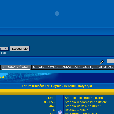
 sesji
STRONA GŁÓWNA
SERWIS
POMOC
SZUKAJ
ZALOGUJ SIĘ
REJESTRACJ
yki
Forum Kibiców Arki Gdynia - Centrum statystyki
31341
Średnio rejestracji na dzień:
886058
Średnio wiadomości na dzień:
3467
Średnio wątków na dzień:
4
Działów w sumie: