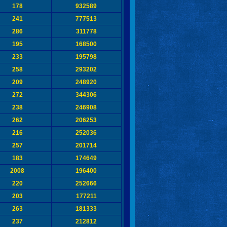
178
932589
241
777513
286
311778
195
168500
233
195798
258
293202
209
248920
272
344306
238
246908
262
206253
216
252036
257
201714
183
174649
2008
196400
220
252666
203
177211
263
181333
237
212812