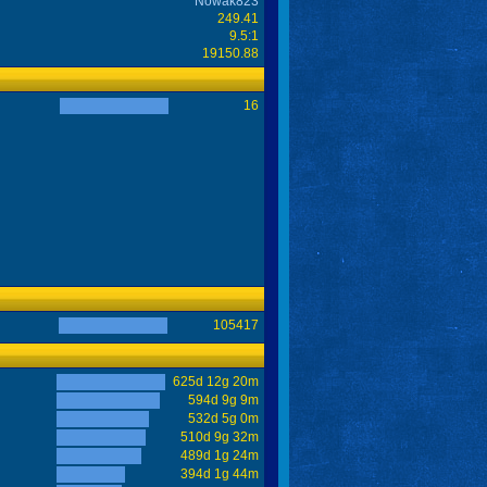
Nowak823
249.41
9.5:1
19150.88
16
105417
625d 12g 20m
594d 9g 9m
532d 5g 0m
510d 9g 32m
489d 1g 24m
394d 1g 44m