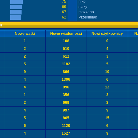
75
niko
69
stazy
67
mazzano
62
Przekliniak
)
Nowe wątki
Nowe wiadomości
Nowi użytkownicy
Na
1
108
0
2
510
4
2
612
3
5
1182
5
9
866
10
4
1306
6
4
996
12
1
356
3
2
669
3
4
997
9
5
865
15
6
1120
6
4
1527
9