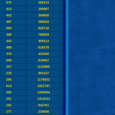
575
596233
414
290907
443
369650
497
580916
560
820716
388
768829
443
409212
489
616579
370
441056
609
619467
357
1135969
230
901437
266
1176832
614
1921797
590
1930954
291
1912533
191
942761
177
236856