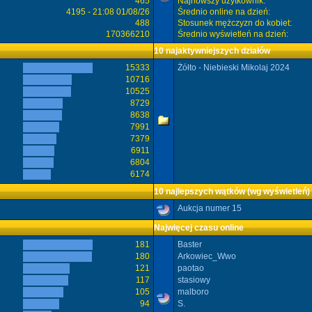
465
Najnowszy użytkownik:
4195 - 21:08 01/08/26
Średnio online na dzień:
488
Stosunek mężczyzn do kobiet:
170366210
Średnio wyświetleń na dzień:
10 najaktywniejszych działów
15333
Żółto - Niebieski Mikolaj 2024
10716
10525
8729
8638
7991
7379
6911
6804
6174
10 najlepszych wątków (wg wyświetleń)
Aukcja numer 15
Najwięcej czasu online
181
Baster
180
Arkowiec_Wwo
121
paotao
117
stasiowy
105
malboro
94
S.