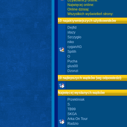
Użytkownicy online:
Najwięcej online:
Online dzisiaj:
Wszystkich wyświetleń strony:
10 najaktywniejszych użytkowników
Dejfid
stazy
Szczygło
niko
cyganAG
Spilih
O
Pucha
glus00
Dzonzi
10 najlepszych wątków (wg odpowiedzi)
Najwięcej wysłanych wątków
Przekliniak
S.
TB99
SKGA
Arka On Tour
Radzio