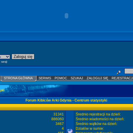
 sesji
STRONA GŁÓWNA
SERWIS
POMOC
SZUKAJ
ZALOGUJ SIĘ
REJESTRACJ
yki
Forum Kibiców Arki Gdynia - Centrum statystyki
31341
Średnio rejestracji na dzień:
886060
Średnio wiadomości na dzień:
3467
Średnio wątków na dzień:
4
Działów w sumie: