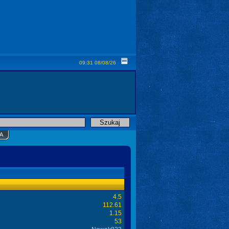
09:31 08/08/26
A
4.5
112.61
1.15
53