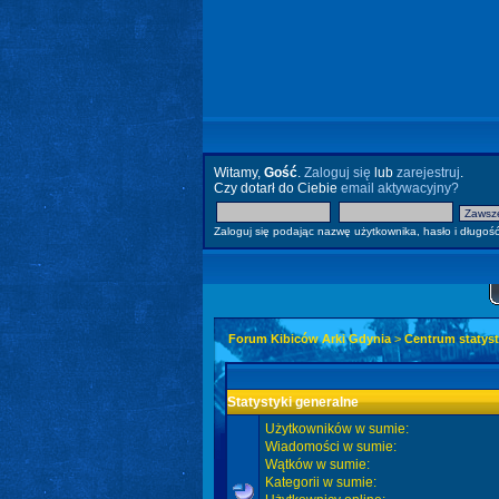
Witamy,
Gość
.
Zaloguj się
lub
zarejestruj
.
Czy dotarł do Ciebie
email aktywacyjny?
Zaloguj się podając nazwę użytkownika, hasło i długość
Forum Kibiców Arki Gdynia
>
Centrum statyst
Statystyki generalne
Użytkowników w sumie:
Wiadomości w sumie:
Wątków w sumie:
Kategorii w sumie: