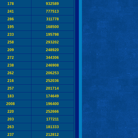
178
932589
241
777513
286
311778
195
168500
233
195798
258
293202
209
248920
272
344306
238
246908
262
206253
216
252036
257
201714
183
174649
2008
196400
220
252666
203
177211
263
181333
237
212812