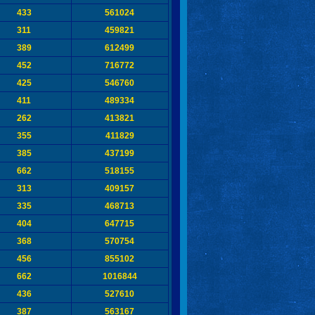
433
561024
311
459821
389
612499
452
716772
425
546760
411
489334
262
413821
355
411829
385
437199
662
518155
313
409157
335
468713
404
647715
368
570754
456
855102
662
1016844
436
527610
387
563167