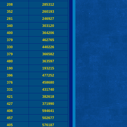
208
285312
352
260193
281
246927
340
303120
400
364206
379
462765
330
440226
379
366582
480
363597
190
193215
396
477252
376
458680
331
431740
421
382618
427
371990
406
594641
457
502677
405
576187