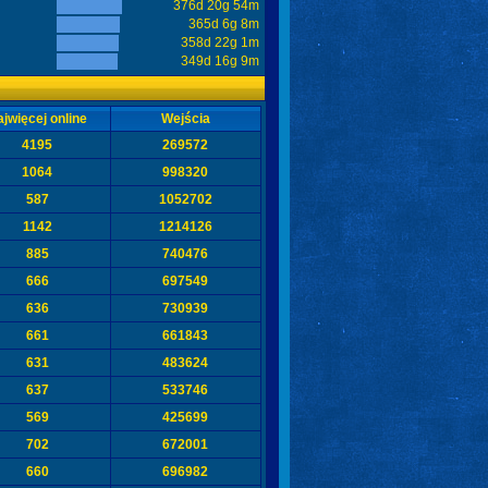
376d 20g 54m
365d 6g 8m
358d 22g 1m
349d 16g 9m
jwięcej online
Wejścia
4195
269572
1064
998320
587
1052702
1142
1214126
885
740476
666
697549
636
730939
661
661843
631
483624
637
533746
569
425699
702
672001
660
696982