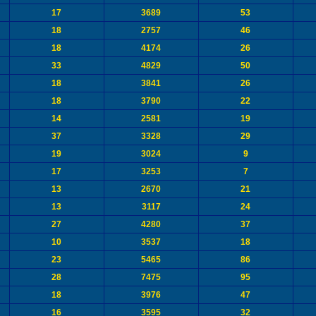
17
3689
53
18
2757
46
18
4174
26
33
4829
50
18
3841
26
18
3790
22
14
2581
19
37
3328
29
19
3024
9
17
3253
7
13
2670
21
13
3117
24
27
4280
37
10
3537
18
23
5465
86
28
7475
95
18
3976
47
16
3595
32