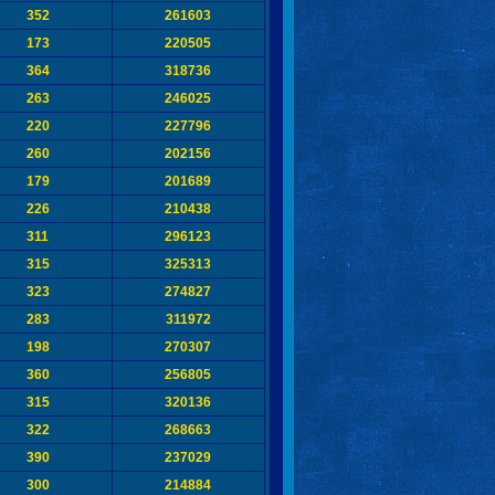
352
261603
173
220505
364
318736
263
246025
220
227796
260
202156
179
201689
226
210438
311
296123
315
325313
323
274827
283
311972
198
270307
360
256805
315
320136
322
268663
390
237029
300
214884