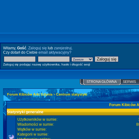
Witamy,
Gość
.
Zaloguj się
lub
zarejestruj
.
Czy dotarł do Ciebie
email aktywacyjny?
Zaloguj się podając nazwę użytkownika, hasło i długość sesji
STRONA GŁÓWNA
SERWIS
Forum Kibiców Arki Gdynia
>
Centrum statystyki
Forum Kibiców Ar
Statystyki generalne
Użytkowników w sumie:
Wiadomości w sumie:
8
Wątków w sumie:
Kategorii w sumie: