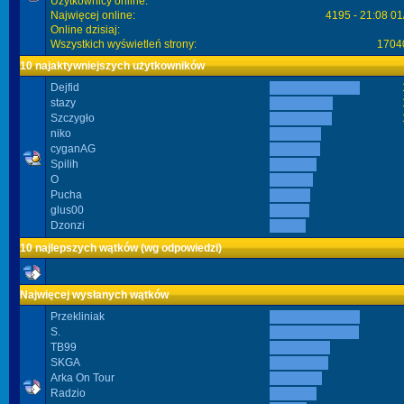
Użytkownicy online:
Najwięcej online:
4195 - 21:08 01
Online dzisiaj:
Wszystkich wyświetleń strony:
1704
10 najaktywniejszych użytkowników
Dejfid
stazy
Szczygło
niko
cyganAG
Spilih
O
Pucha
glus00
Dzonzi
10 najlepszych wątków (wg odpowiedzi)
Najwięcej wysłanych wątków
Przekliniak
S.
TB99
SKGA
Arka On Tour
Radzio