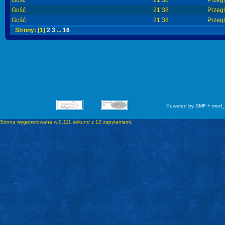
Gość
21:38
Przeg
Gość
21:38
Przeg
Strony:
[
1
]
2
3
...
16
Powered by SMF + mod_
Strona wygenerowana w 0.111 sekund z 12 zapytaniami.