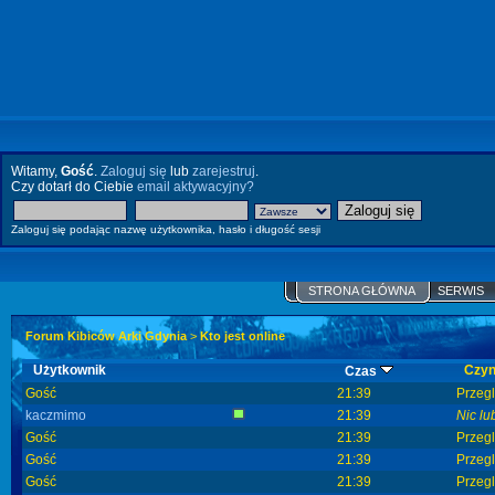
Witamy,
Gość
.
Zaloguj się
lub
zarejestruj
.
Czy dotarł do Ciebie
email aktywacyjny?
Zaloguj się podając nazwę użytkownika, hasło i długość sesji
STRONA GŁÓWNA
SERWIS
Forum Kibiców Arki Gdynia
>
Kto jest online
Użytkownik
Czy
Czas
Gość
21:39
Przeg
kaczmimo
21:39
Nic lu
Gość
21:39
Przeg
Gość
21:39
Przeg
Gość
21:39
Przeg