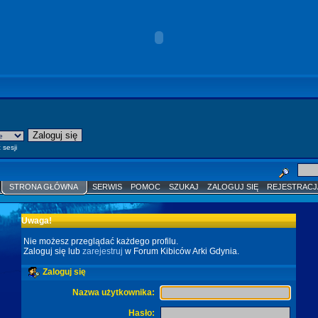
 sesji
STRONA GŁÓWNA
SERWIS
POMOC
SZUKAJ
ZALOGUJ SIĘ
REJESTRACJ
Uwaga!
Nie możesz przeglądać każdego profilu.
Zaloguj się lub
zarejestruj
w Forum Kibiców Arki Gdynia.
Zaloguj się
Nazwa użytkownika:
Hasło: