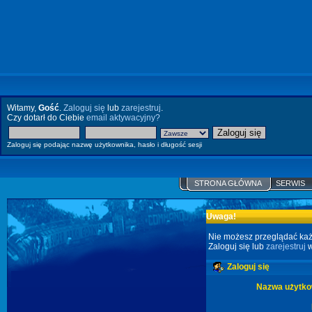
Witamy,
Gość
.
Zaloguj się
lub
zarejestruj
.
Czy dotarł do Ciebie
email aktywacyjny?
Zaloguj się podając nazwę użytkownika, hasło i długość sesji
STRONA GŁÓWNA
SERWIS
Uwaga!
Nie możesz przeglądać każ
Zaloguj się lub
zarejestruj
w
Zaloguj się
Nazwa użytko