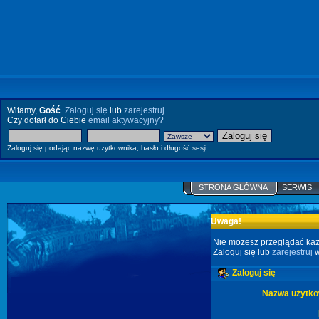
Witamy,
Gość
.
Zaloguj się
lub
zarejestruj
.
Czy dotarł do Ciebie
email aktywacyjny?
Zaloguj się podając nazwę użytkownika, hasło i długość sesji
STRONA GŁÓWNA
SERWIS
Uwaga!
Nie możesz przeglądać każ
Zaloguj się lub
zarejestruj
w
Zaloguj się
Nazwa użytko