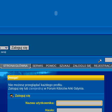
 sesji
STRONA GŁÓWNA
SERWIS
POMOC
SZUKAJ
ZALOGUJ SIĘ
REJESTRACJ
Uwaga!
Nie możesz przeglądać każdego profilu.
Zaloguj się lub
zarejestruj
w Forum Kibiców Arki Gdynia.
Zaloguj się
Nazwa użytkownika:
Hasło: